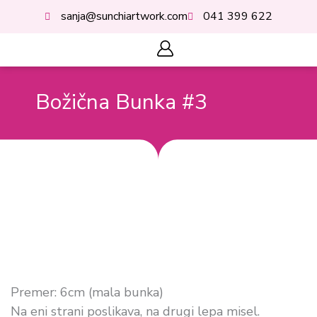
Skip
sanja@sunchiartwork.com
041 399 622
to
content
Cart
Božična Bunka #3
Premer: 6cm (mala bunka)
Na eni strani poslikava, na drugi lepa misel.