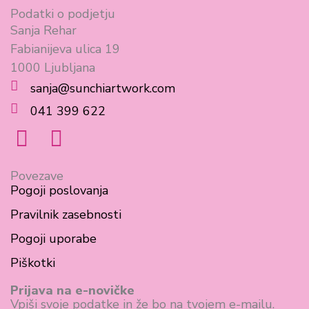
Podatki o podjetju
Sanja Rehar
Fabianijeva ulica 19
1000 Ljubljana
sanja@sunchiartwork.com
041 399 622
F
I
a
n
c
s
Povezave
Pogoji poslovanja
e
t
Pravilnik zasebnosti
b
a
Pogoji uporabe
o
g
Piškotki
o
r
k
a
Prijava na e-novičke
Vpiši svoje podatke in že bo na tvojem e-mailu.