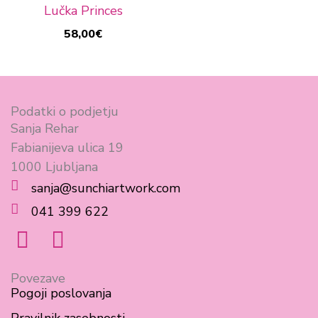
Lučka Princes
58,00
€
Podatki o podjetju
Sanja Rehar
Fabianijeva ulica 19
1000 Ljubljana
sanja@sunchiartwork.com
041 399 622
F
I
a
n
c
s
Povezave
Pogoji poslovanja
e
t