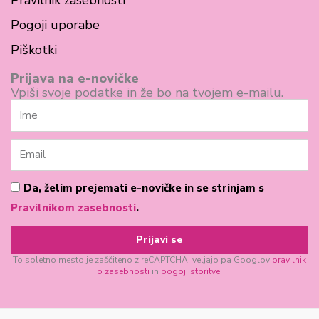
Pravilnik zasebnosti
b
a
Pogoji uporabe
o
g
Piškotki
o
r
k
a
Prijava na e-novičke
Vpiši svoje podatke in že bo na tvojem e-mailu.
-
m
Ime
s
q
Email
u
a
Pogoji
Da, želim prejemati e-novičke in se strinjam s
poslovanja
Pravilnikom zasebnosti
.
r
e
Prijavi se
To spletno mesto je zaščiteno z reCAPTCHA, veljajo pa Googlov
pravilnik
o zasebnosti
in
pogoji storitve
!