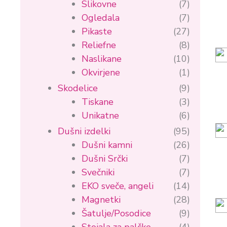
Slikovne
(7)
Ogledala
(7)
Pikaste
(27)
Reliefne
(8)
Naslikane
(10)
Okvirjene
(1)
Skodelice
(9)
Tiskane
(3)
Unikatne
(6)
Dušni izdelki
(95)
Dušni kamni
(26)
Dušni Srčki
(7)
Svečniki
(7)
EKO sveče, angeli
(14)
Magnetki
(28)
Šatulje/Posodice
(9)