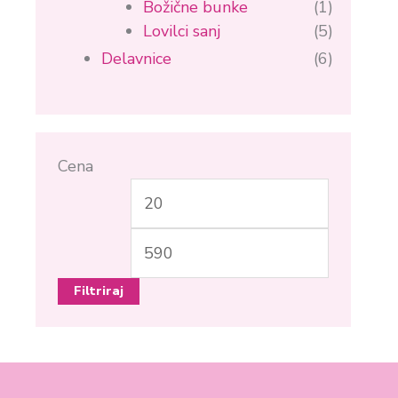
Božične bunke
(1)
Lovilci sanj
(5)
Delavnice
(6)
Cena
Min
Max
cena
cena
Filtriraj