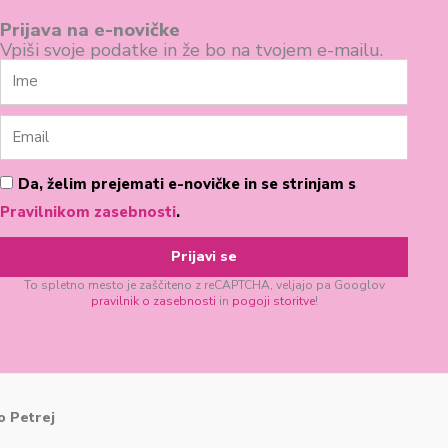
Prijava na e-novičke
Vpiši svoje podatke in že bo na tvojem e-mailu.
Ime
Email
Pogoji
Da, želim prejemati e-novičke in se strinjam s
poslovanja
Pravilnikom zasebnosti
.
Prijavi se
To spletno mesto je zaščiteno z reCAPTCHA, veljajo pa Googlov
pravilnik o zasebnosti
in
pogoji storitve
!
 Petrej