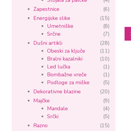
Stojala za palčke
(4)
Zapestnice
(6)
Energijske slike
(15)
Umetniške
(8)
Srčne
(7)
Dušni artikli
(28)
Obeski za ključe
(11)
Bralni kazalniki
(10)
Led lučka
(1)
Bombažne vreče
(1)
Podloge za miške
(5)
Dekorativne blazine
(20)
Majčke
(9)
Mandale
(4)
Srčki
(5)
Razno
(15)