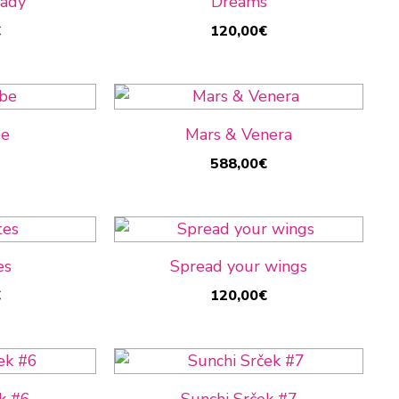
Lady
Dreams
€
120,00
€
be
Mars & Venera
588,00
€
es
Spread your wings
€
120,00
€
k #6
Sunchi Srček #7