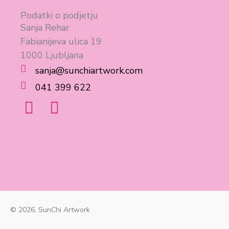
Podatki o podjetju
Sanja Rehar
Fabianijeva ulica 19
1000 Ljubljana
sanja@sunchiartwork.com
041 399 622
F
I
a
n
c
s
e
t
b
a
o
g
o
r
© 2026, SunChi Artwork
k
a