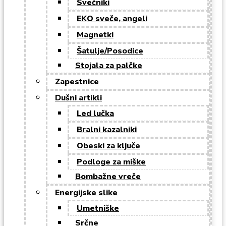
Svečniki
EKO sveče, angeli
Magnetki
Šatulje/Posodice
Stojala za palčke
Zapestnice
Dušni artikli
Led lučka
Bralni kazalniki
Obeski za ključe
Podloge za miške
Bombažne vreče
Energijske slike
Umetniške
Srčne