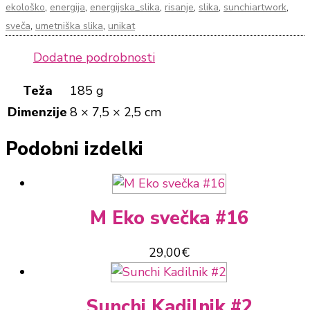
ekološko
,
energija
,
energijska_slika
,
risanje
,
slika
,
sunchiartwork
,
sveča
,
umetniška slika
,
unikat
Dodatne podrobnosti
Teža
185 g
Dimenzije
8 × 7,5 × 2,5 cm
Podobni izdelki
M Eko svečka #16
29,00
€
Sunchi Kadilnik #2