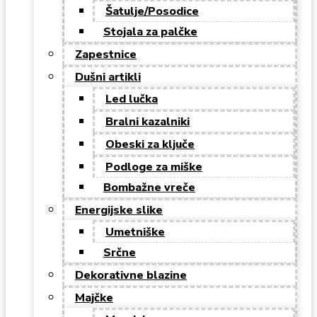
Šatulje/Posodice
Stojala za palčke
Zapestnice
Dušni artikli
Led lučka
Bralni kazalniki
Obeski za ključe
Podloge za miške
Bombažne vreče
Energijske slike
Umetniške
Srčne
Dekorativne blazine
Majčke