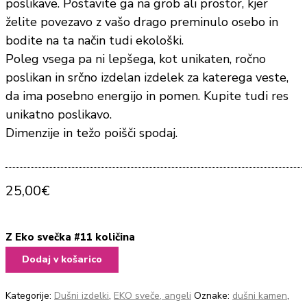
poslikave. Postavite ga na grob ali prostor, kjer
želite povezavo z vašo drago preminulo osebo in
bodite na ta način tudi ekološki.
Poleg vsega pa ni lepšega, kot unikaten, ročno
poslikan in srčno izdelan izdelek za katerega veste,
da ima posebno energijo in pomen. Kupite tudi res
unikatno poslikavo.
Dimenzije in težo poišči spodaj.
25,00
€
Z Eko svečka #11 količina
Dodaj v košarico
Kategorije:
Dušni izdelki
,
EKO sveče, angeli
Oznake:
dušni kamen
,