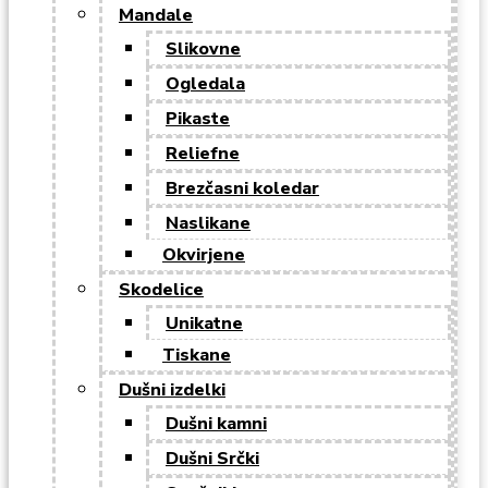
Mandale
Slikovne
Ogledala
Pikaste
Reliefne
Brezčasni koledar
Naslikane
Okvirjene
Skodelice
Unikatne
Tiskane
Dušni izdelki
Dušni kamni
Dušni Srčki