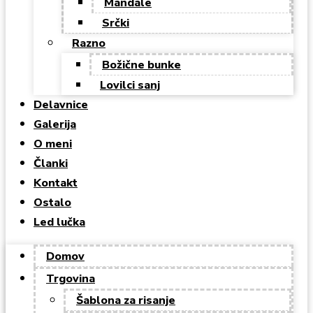
Mandale
Srčki
Razno
Božične bunke
Lovilci sanj
Delavnice
Galerija
O meni
Članki
Kontakt
Ostalo
Led lučka
Domov
Trgovina
Šablona za risanje