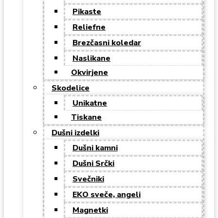
Pikaste
Reliefne
Brezčasni koledar
Naslikane
Okvirjene
Skodelice
Unikatne
Tiskane
Dušni izdelki
Dušni kamni
Dušni Srčki
Svečniki
EKO sveče, angeli
Magnetki