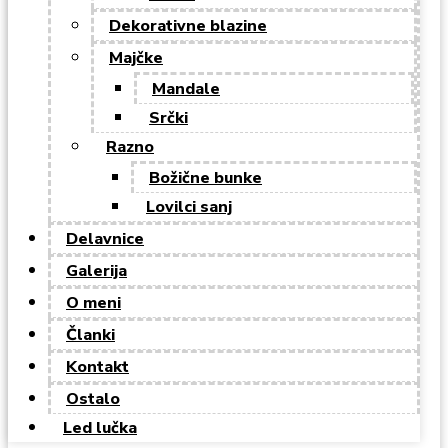
Dekorativne blazine
Majčke
Mandale
Srčki
Razno
Božične bunke
Lovilci sanj
Delavnice
Galerija
O meni
Članki
Kontakt
Ostalo
Led lučka