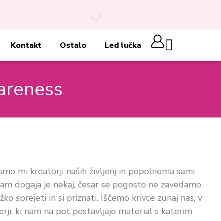
Cart
Kontakt
Ostalo
Led lučka
areness
smo mi kreatorji naših življenj in popolnoma sami
nam dogaja je nekaj, česar se pogosto ne zavedamo
žko sprejeti in si priznati. Iščemo krivce zunaj nas, v
gerji, ki nam na pot postavljajo material s katerim