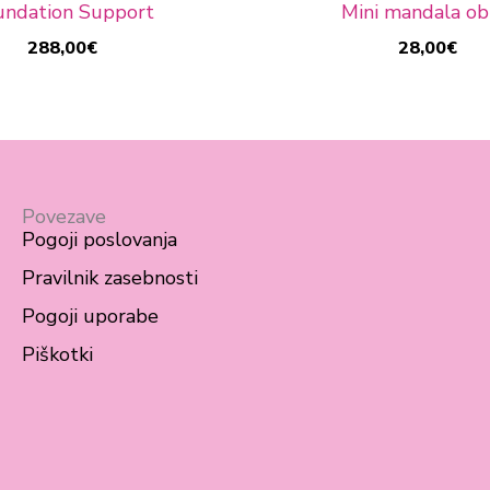
undation Support
Mini mandala obi
288,00
€
28,00
€
Povezave
Pogoji poslovanja
Pravilnik zasebnosti
Pogoji uporabe
Piškotki