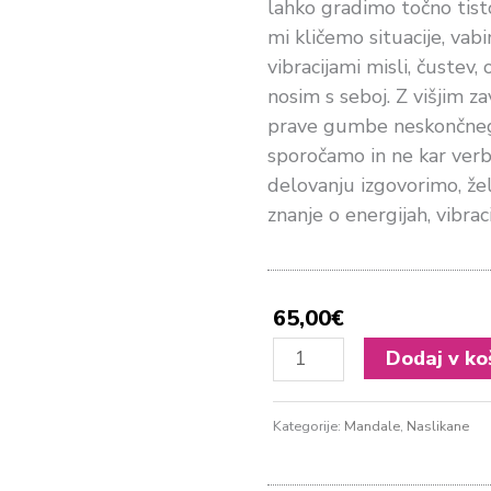
lahko gradimo točno tisto
mi kličemo situacije, vabi
vibracijami misli, čustev, 
nosim s seboj. Z višjim z
prave gumbe neskončnega 
sporočamo in ne kar ver
delovanju izgovorimo, žel
znanje o energijah, vibraci
65,00
€
Higher
Dodaj v ko
Awareness
količina
Kategorije:
Mandale
,
Naslikane