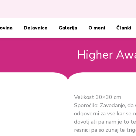
ovina
Delavnice
Galerija
O meni
Članki
Higher Aw
Velikost 30×30 cm
Sporočilo: Zavedanje, da 
odgovorni za vse kar se 
dovolj ali pa nam je to te
resnici pa so zunaj le tri