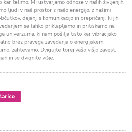
 kar želimo. Mi ustvarjamo odnose v naših življenjih,
mo ljudi v naš prostor z našo energijo, z našimi
občutkov, dejanj, s komunikacijo in prepričanji, ki jih
avedanjem se lahko priklapljamo in pritiskamo na
univerzuma, ki nam pošilja tisto kar vibracijsko
balno brez pravega zavedanja o energijskem
imo, zahtevamo. Dvigujte torej vašo višjo zavest,
jah in se dvignite višje.
šarico