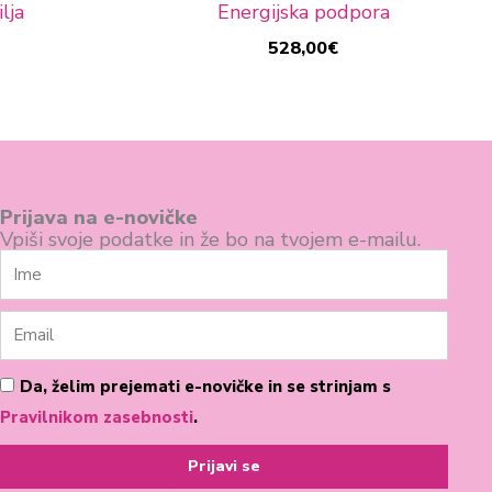
lja
Energijska podpora
528,00
€
Prijava na e-novičke
Vpiši svoje podatke in že bo na tvojem e-mailu.
Ime
Email
Pogoji
Da, želim prejemati e-novičke in se strinjam s
poslovanja
Pravilnikom zasebnosti
.
Prijavi se