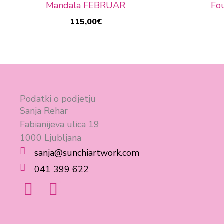
Mandala FEBRUAR
Fo
115,00
€
Podatki o podjetju
Sanja Rehar
Fabianijeva ulica 19
1000 Ljubljana
sanja@sunchiartwork.com
041 399 622
F
I
a
n
c
s