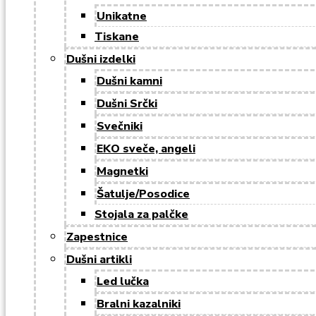
Unikatne
Tiskane
Dušni izdelki
Dušni kamni
Dušni Srčki
Svečniki
EKO sveče, angeli
Magnetki
Šatulje/Posodice
Stojala za palčke
Zapestnice
Dušni artikli
Led lučka
Bralni kazalniki