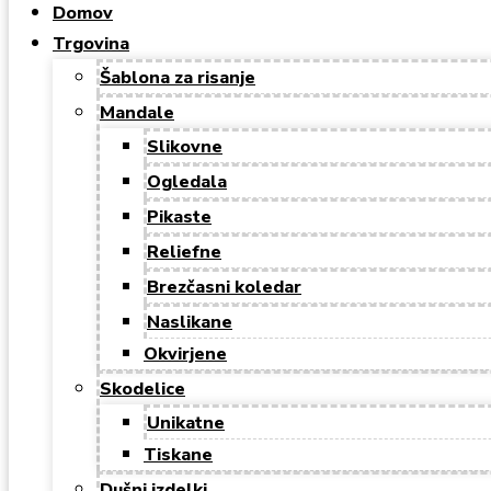
Domov
Trgovina
Šablona za risanje
Mandale
Slikovne
Ogledala
Pikaste
Reliefne
Brezčasni koledar
Naslikane
Okvirjene
Skodelice
Unikatne
Tiskane
Dušni izdelki