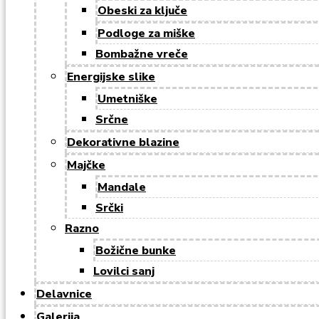
Obeski za ključe
Podloge za miške
Bombažne vreče
Energijske slike
Umetniške
Srčne
Dekorativne blazine
Majčke
Mandale
Srčki
Razno
Božične bunke
Lovilci sanj
Delavnice
Galerija