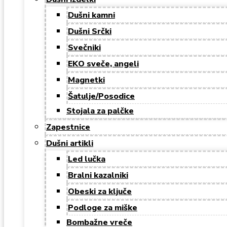
Dušni kamni
Dušni Srčki
Svečniki
EKO sveče, angeli
Magnetki
Šatulje/Posodice
Stojala za palčke
Zapestnice
Dušni artikli
Led lučka
Bralni kazalniki
Obeski za ključe
Podloge za miške
Bombažne vreče