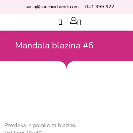
Skip
sanja@sunchiartwork.com
041 399 622
to
content
Cart
Mandala blazina #6
Prevleka in polnilo za blazino.