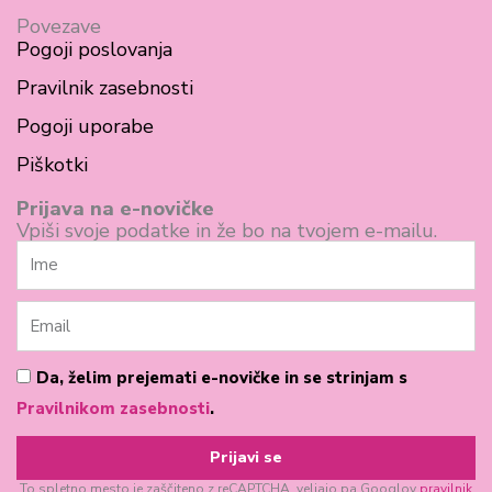
a
n
c
s
Povezave
Pogoji poslovanja
e
t
Pravilnik zasebnosti
b
a
Pogoji uporabe
o
g
Piškotki
o
r
k
a
Prijava na e-novičke
Vpiši svoje podatke in že bo na tvojem e-mailu.
-
m
Ime
s
q
Email
u
a
Pogoji
Da, želim prejemati e-novičke in se strinjam s
poslovanja
Pravilnikom zasebnosti
.
r
e
Prijavi se
To spletno mesto je zaščiteno z reCAPTCHA, veljajo pa Googlov
pravilnik