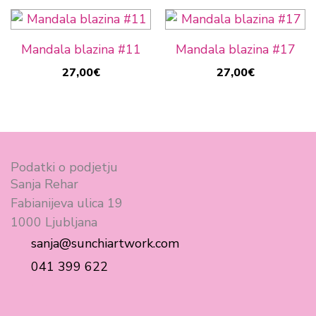
Mandala blazina #11
Mandala blazina #17
27,00
€
27,00
€
Podatki o podjetju
Sanja Rehar
Fabianijeva ulica 19
1000 Ljubljana
sanja@sunchiartwork.com
041 399 622
F
I