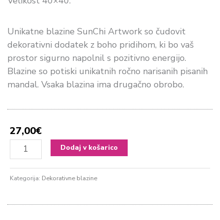
Velikost 40×40.
Unikatne blazine SunChi Artwork so čudovit
dekorativni dodatek z boho pridihom, ki bo vaš
prostor sigurno napolnil s pozitivno energijo.
Blazine so potiski unikatnih ročno narisanih pisanih
mandal. Vsaka blazina ima drugačno obrobo.
27,00
€
Mandala
Dodaj v košarico
blazina
#6
Kategorija:
Dekorativne blazine
količina