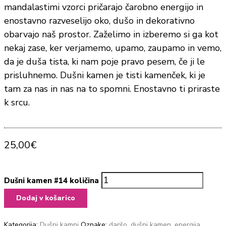
mandalastimi vzorci pričarajo čarobno energijo in
enostavno razveselijo oko, dušo in dekorativno
obarvajo naš prostor. Zaželimo in izberemo si ga kot
nekaj zase, ker verjamemo, upamo, zaupamo in vemo,
da je duša tista, ki nam poje pravo pesem, če ji le
prisluhnemo. Dušni kamen je tisti kamenček, ki je
tam za nas in nas na to spomni. Enostavno ti priraste
k srcu.
25,00
€
Dušni kamen #14 količina
Dodaj v košarico
Kategorija:
Dušni kamni
Oznake:
darilo
,
dušni kamen
,
energija
,