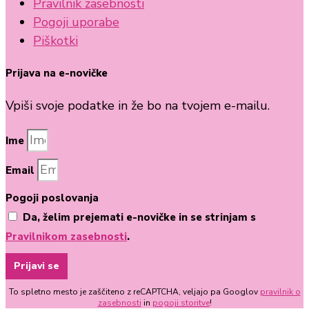
Pravilnik zasebnosti
Pogoji uporabe
Piškotki
Prijava na e-novičke
Vpiši svoje podatke in že bo na tvojem e-mailu.
Ime
Email
Pogoji poslovanja
Da, želim prejemati e-novičke in se strinjam s
Pravilnikom zasebnosti
.
Prijavi se
To spletno mesto je zaščiteno z reCAPTCHA, veljajo pa Googlov
pravilnik o
zasebnosti
in
pogoji storitve
!