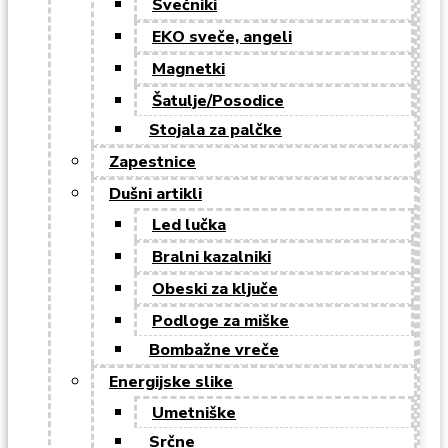
Svečniki
EKO sveče, angeli
Magnetki
Šatulje/Posodice
Stojala za palčke
Zapestnice
Dušni artikli
Led lučka
Bralni kazalniki
Obeski za ključe
Podloge za miške
Bombažne vreče
Energijske slike
Umetniške
Srčne