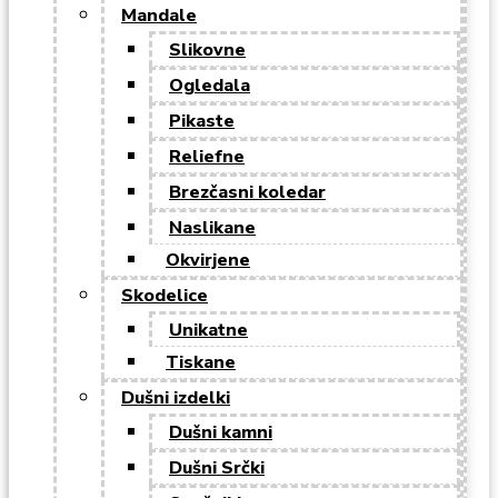
Mandale
Slikovne
Ogledala
Pikaste
Reliefne
Brezčasni koledar
Naslikane
Okvirjene
Skodelice
Unikatne
Tiskane
Dušni izdelki
Dušni kamni
Dušni Srčki