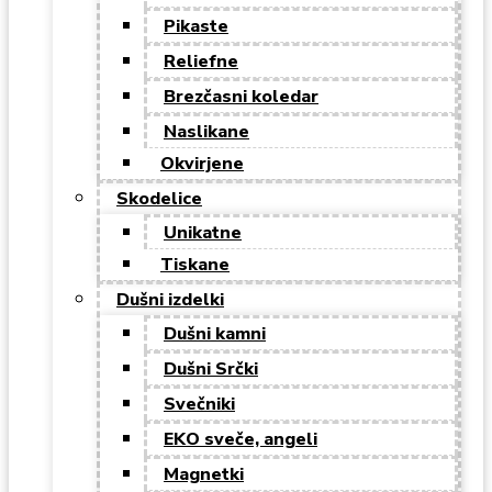
Pikaste
Reliefne
Brezčasni koledar
Naslikane
Okvirjene
Skodelice
Unikatne
Tiskane
Dušni izdelki
Dušni kamni
Dušni Srčki
Svečniki
EKO sveče, angeli
Magnetki