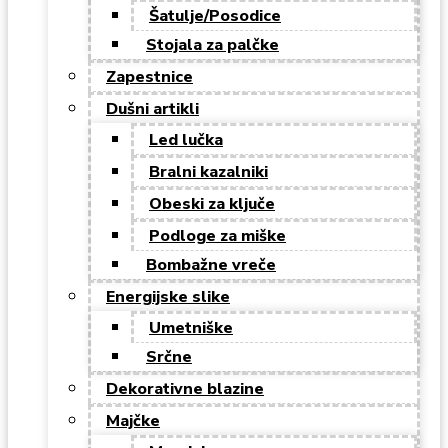
Šatulje/Posodice
Stojala za palčke
Zapestnice
Dušni artikli
Led lučka
Bralni kazalniki
Obeski za ključe
Podloge za miške
Bombažne vreče
Energijske slike
Umetniške
Srčne
Dekorativne blazine
Majčke