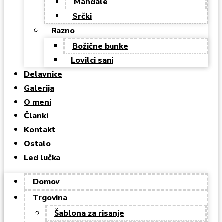
Mandale
Srčki
Razno
Božične bunke
Lovilci sanj
Delavnice
Galerija
O meni
Članki
Kontakt
Ostalo
Led lučka
Domov
Trgovina
Šablona za risanje