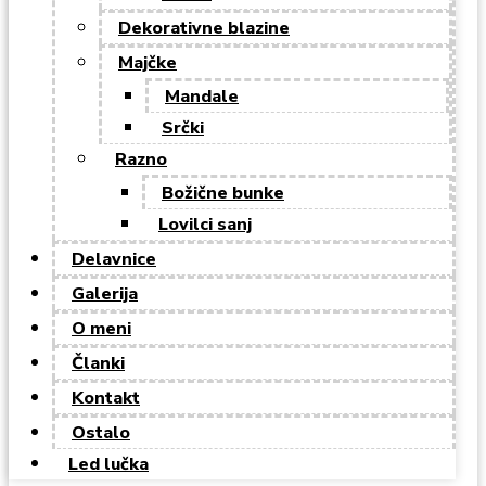
Dekorativne blazine
Majčke
Mandale
Srčki
Razno
Božične bunke
Lovilci sanj
Delavnice
Galerija
O meni
Članki
Kontakt
Ostalo
Led lučka