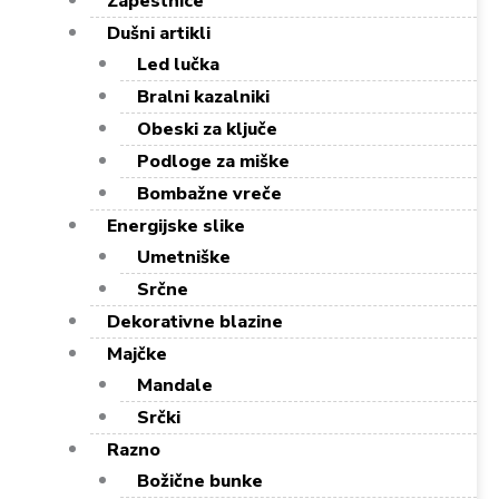
Zapestnice
Dušni artikli
Led lučka
Bralni kazalniki
Obeski za ključe
Podloge za miške
Bombažne vreče
Energijske slike
Umetniške
Srčne
Dekorativne blazine
Majčke
Mandale
Srčki
Razno
Božične bunke