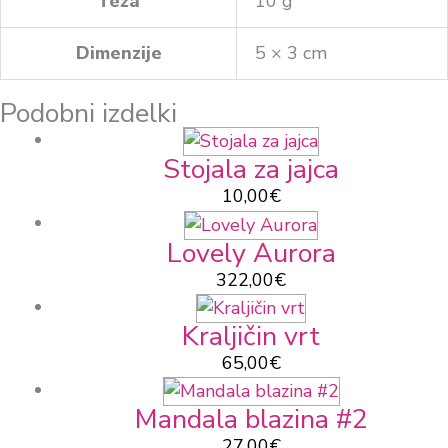
Teža
10 g
Dimenzije
5 × 3 cm
Podobni izdelki
Stojala za jajca
10,00
€
Lovely Aurora
322,00
€
Kraljičin vrt
65,00
€
Mandala blazina #2
27,00
€