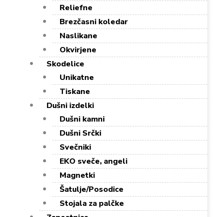
Reliefne
Brezčasni koledar
Naslikane
Okvirjene
Skodelice
Unikatne
Tiskane
Dušni izdelki
Dušni kamni
Dušni Srčki
Svečniki
EKO sveče, angeli
Magnetki
Šatulje/Posodice
Stojala za palčke