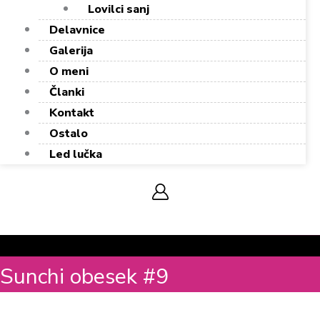
Lovilci sanj
Delavnice
Galerija
O meni
Članki
Kontakt
Ostalo
Led lučka
0,00
€
0
Cart
Sunchi obesek #9