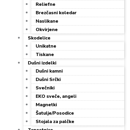
Reliefne
Brezčasni koledar
Naslikane
Okvirjene
Skodelice
Unikatne
Tiskane
Dušni izdelki
Dušni kamni
Dušni Srčki
Svečniki
EKO sveče, angeli
Magnetki
Šatulje/Posodice
Stojala za palčke