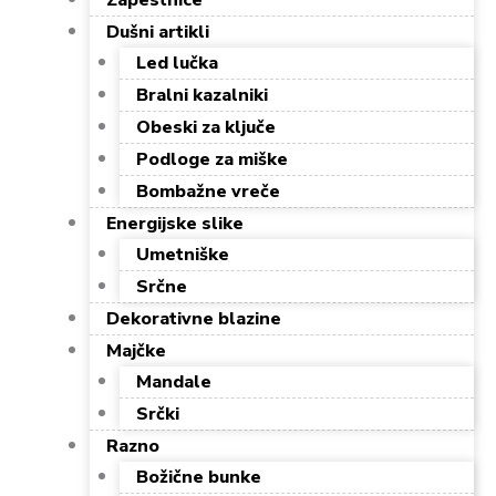
Zapestnice
Dušni artikli
Led lučka
Bralni kazalniki
Obeski za ključe
Podloge za miške
Bombažne vreče
Energijske slike
Umetniške
Srčne
Dekorativne blazine
Majčke
Mandale
Srčki
Razno
Božične bunke