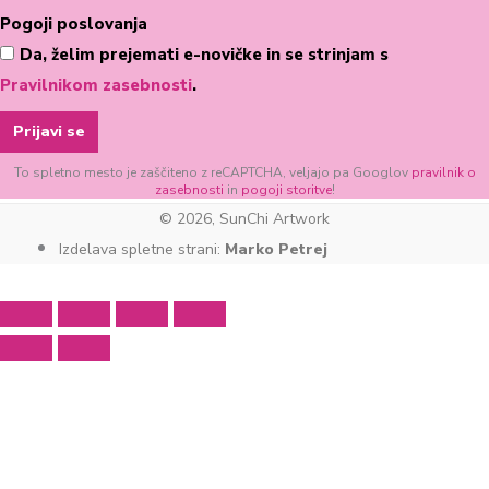
Pogoji poslovanja
Da, želim prejemati e-novičke in se strinjam s
Pravilnikom zasebnosti
.
Prijavi se
To spletno mesto je zaščiteno z reCAPTCHA, veljajo pa Googlov
pravilnik o
zasebnosti
in
pogoji storitve
!
© 2026, SunChi Artwork
Izdelava spletne strani:
Marko Petrej