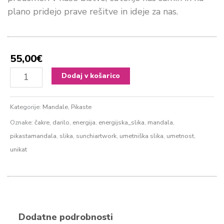
plano pridejo prave rešitve in ideje za nas.
55,00
€
Tretje
Dodaj v košarico
oko
količina
Kategorije:
Mandale
,
Pikaste
Oznake:
čakre
,
darilo
,
energija
,
energijska_slika
,
mandala
,
pikastamandala
,
slika
,
sunchiartwork
,
umetniška slika
,
umetnost
,
unikat
Dodatne podrobnosti