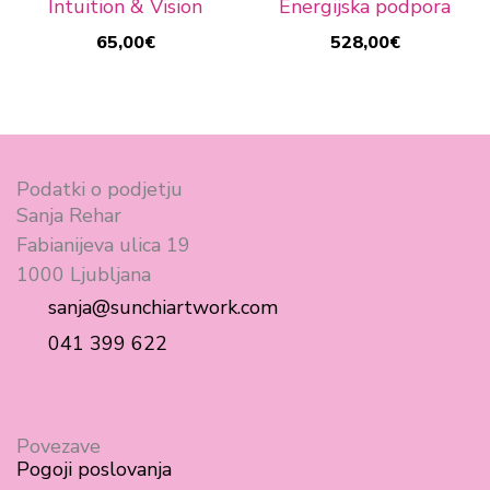
Intuition & Vision
Energijska podpora
65,00
€
528,00
€
Podatki o podjetju
Sanja Rehar
Fabianijeva ulica 19
1000 Ljubljana
sanja@sunchiartwork.com
041 399 622
F
I
a
n
c
s
Povezave
Pogoji poslovanja