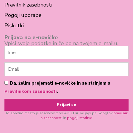
e
t
Pravilnik zasebnosti
b
a
Pogoji uporabe
o
g
Piškotki
o
r
k
a
Prijava na e-novičke
Vpiši svoje podatke in že bo na tvojem e-mailu.
-
m
Ime
s
q
Email
u
a
Pogoji
Da, želim prejemati e-novičke in se strinjam s
poslovanja
Pravilnikom zasebnosti
.
r
e
Prijavi se
To spletno mesto je zaščiteno z reCAPTCHA, veljajo pa Googlov
pravilnik
o zasebnosti
in
pogoji storitve
!