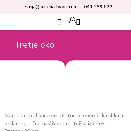
Skip
sanja@sunchiartwork.com
041 399 622
to
content
Cart
Tretje oko
Mandala na slikarskem platnu je energijska slika in
unikaten, ročno naslikan umetniški izdelek.