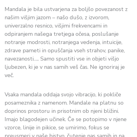
Mandala je bila ustvarjena za boljšo povezanost z
našim višjim jazom – našo dušo, z izvorom,
univerzalno resnico, višjimi frekvencami in
odpiranjem našega tretjega očesa, poslušanje
notranje modrosti, notranjega vedenja, intuicije,
zdrave pameti in opuščanja vseh strahov, panike,
navezanosti….. Samo spustiti vse in objeti višjo
ljubezen, ki je v nas samih veš čas. Ne ignoriraj je
več.
Vsaka mandala oddaja svojo vibracijo, ki pokliče
posameznika z namenom. Mandale na platnu so
doprinos prostoru in prisotnim ob njeni bližini.
Imajo blagodejen učinek. Če se potopimo v njene
vzorce, linije in pikice, se umirimo, fokus se
preusmeri v naše bistvo, čutenje nas samih in na