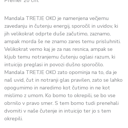
Premer 20 cm.
Mandala TRETJE OKO je namenjena večjemu
zavedanju in čutenju energij, sporočil in uvidov, ki
jih velikokrat odprte duše začutimo, zaznamo,
ampak morda še ne znamo zares temu prisluhniti.
Velikokrat vemo kaj je za nas resnica, ampak se
kljub temu notranjemu čutenju oglasi razum, ki
intuicijo preglasi in povozi dušno sporočilo.
Mandala TRETJE OKO zato opominja na to, da je
naš uvid, čut in notranji glas pravilen, zato se lahko
opogumimo in naredimo kot čutimo in ne kot
mislimo z umom. Ko bomo to okrepili, se bo vse
obrnilo v pravo smer. S tem bomo tudi prenehali
dvomiti v naše čutenje in intuicijo ter jo s tem
okrepili.