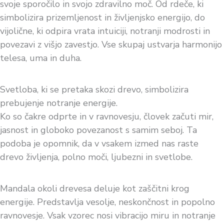
svoje sporočilo in svojo zdravilno moč. Od rdeče, ki
simbolizira prizemljenost in življenjsko energijo, do
vijolične, ki odpira vrata intuiciji, notranji modrosti in
povezavi z višjo zavestjo. Vse skupaj ustvarja harmonijo
telesa, uma in duha.
Svetloba, ki se pretaka skozi drevo, simbolizira
prebujenje notranje energije.
Ko so čakre odprte in v ravnovesju, človek začuti mir,
jasnost in globoko povezanost s samim seboj. Ta
podoba je opomnik, da v vsakem izmed nas raste
drevo življenja, polno moči, ljubezni in svetlobe.
Mandala okoli drevesa deluje kot zaščitni krog
energije. Predstavlja vesolje, neskončnost in popolno
ravnovesje. Vsak vzorec nosi vibracijo miru in notranje