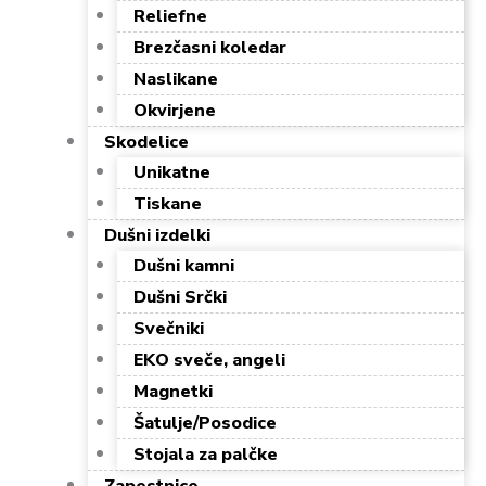
Reliefne
Brezčasni koledar
Naslikane
Okvirjene
Skodelice
Unikatne
Tiskane
Dušni izdelki
Dušni kamni
Dušni Srčki
Svečniki
EKO sveče, angeli
Magnetki
Šatulje/Posodice
Stojala za palčke