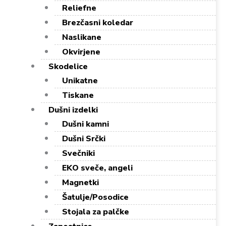
Reliefne
Brezčasni koledar
Naslikane
Okvirjene
Skodelice
Unikatne
Tiskane
Dušni izdelki
Dušni kamni
Dušni Srčki
Svečniki
EKO sveče, angeli
Magnetki
Šatulje/Posodice
Stojala za palčke