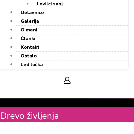
Lovilci sanj
Delavnice
Galerija
O meni
Članki
Kontakt
Ostalo
Led lučka
0,00
€
0
Cart
Drevo življenja