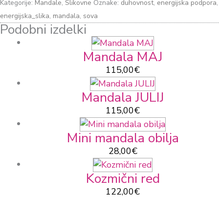
Kategorije:
Mandale
,
Slikovne
Oznake:
duhovnost
,
energijska podpora
,
energijska_slika
,
mandala
,
sova
Podobni izdelki
Mandala MAJ
115,00
€
Mandala JULIJ
115,00
€
Mini mandala obilja
28,00
€
Kozmični red
122,00
€