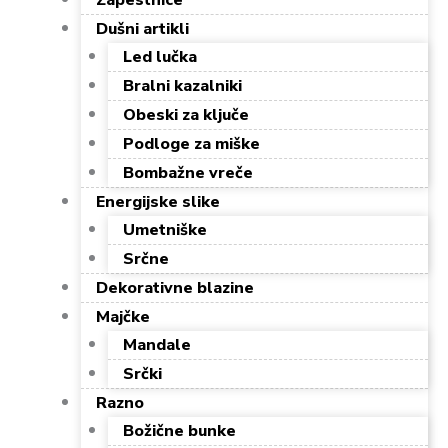
Zapestnice
Dušni artikli
Led lučka
Bralni kazalniki
Obeski za ključe
Podloge za miške
Bombažne vreče
Energijske slike
Umetniške
Srčne
Dekorativne blazine
Majčke
Mandale
Srčki
Razno
Božične bunke