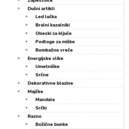
Zapestnice
Dušni artikli
Led lučka
Bralni kazalniki
Obeski za ključe
Podloge za miške
Bombažne vreče
Energijske slike
Umetniške
Srčne
Dekorativne blazine
Majčke
Mandale
Srčki
Razno
Božične bunke