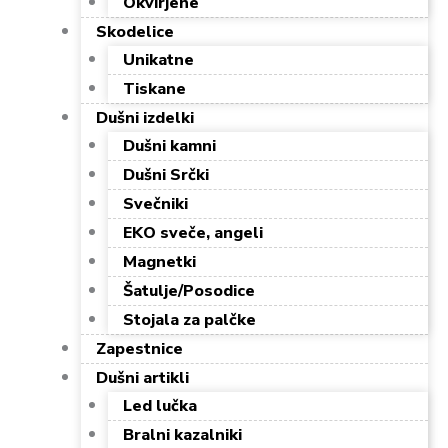
Okvirjene
Skodelice
Unikatne
Tiskane
Dušni izdelki
Dušni kamni
Dušni Srčki
Svečniki
EKO sveče, angeli
Magnetki
Šatulje/Posodice
Stojala za palčke
Zapestnice
Dušni artikli
Led lučka
Bralni kazalniki