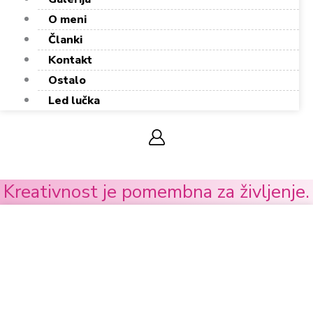
O meni
Članki
Kontakt
Ostalo
Led lučka
0,00
€
0
Cart
Kreativnost je pomembna za življenje.