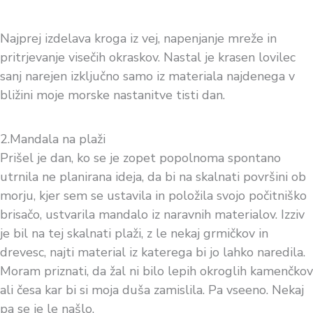
Najprej izdelava kroga iz vej, napenjanje mreže in
pritrjevanje visečih okraskov. Nastal je krasen lovilec
sanj narejen izključno samo iz materiala najdenega v
bližini moje morske nastanitve tisti dan.
2.Mandala na plaži
Prišel je dan, ko se je zopet popolnoma spontano
utrnila ne planirana ideja, da bi na skalnati površini ob
morju, kjer sem se ustavila in položila svojo počitniško
brisačo, ustvarila mandalo iz naravnih materialov. Izziv
je bil na tej skalnati plaži, z le nekaj grmičkov in
drevesc, najti material iz katerega bi jo lahko naredila.
Moram priznati, da žal ni bilo lepih okroglih kamenčkov
ali česa kar bi si moja duša zamislila. Pa vseeno. Nekaj
pa se je le našlo.