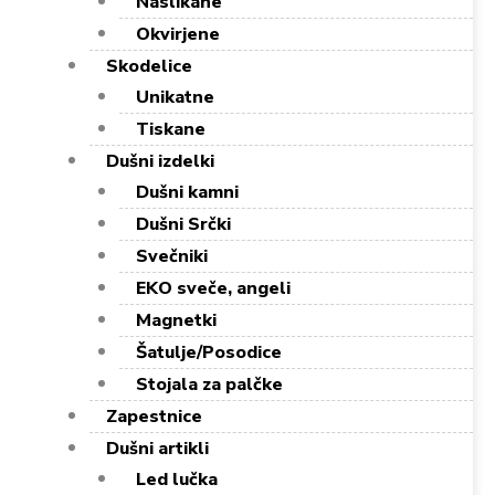
Naslikane
Okvirjene
Skodelice
Unikatne
Tiskane
Dušni izdelki
Dušni kamni
Dušni Srčki
Svečniki
EKO sveče, angeli
Magnetki
Šatulje/Posodice
Stojala za palčke
Zapestnice
Dušni artikli
Led lučka