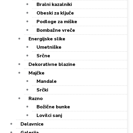
Bralni kazalniki
Obeski za ključe
Podloge za miške
Bombažne vreče
Energijske slike
Umetniške
Srčne
Dekorativne blazine
Majčke
Mandale
Srčki
Razno
Božične bunke
Lovilci sanj
Delavnice
Galerija