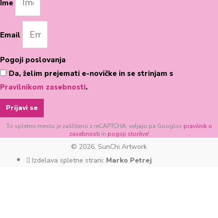
Ime
Email
Pogoji poslovanja
Da, želim prejemati e-novičke in se strinjam s
Pravilnikom zasebnosti
.
Prijavi se
To spletno mesto je zaščiteno z reCAPTCHA, veljajo pa Googlov
pravilnik o
zasebnosti
in
pogoji storitve
!
© 2026, SunChi Artwork
Izdelava spletne strani:
Marko Petrej