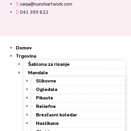
Skip
sanja@sunchiartwork.com
to
041 399 622
content
Domov
Trgovina
Šablona za risanje
Mandale
Slikovne
Ogledala
Pikaste
Reliefne
Brezčasni koledar
Naslikane