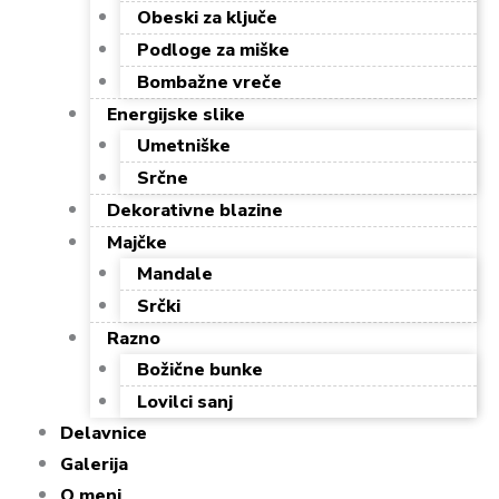
Obeski za ključe
Podloge za miške
Bombažne vreče
Energijske slike
Umetniške
Srčne
Dekorativne blazine
Majčke
Mandale
Srčki
Razno
Božične bunke
Lovilci sanj
Delavnice
Galerija
O meni