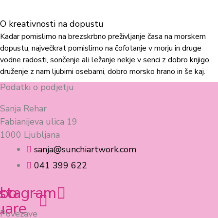
O kreativnosti na dopustu
Kadar pomislimo na brezskrbno preživljanje časa na morskem
dopustu, največkrat pomislimo na čofotanje v morju in druge
vodne radosti, sončenje ali ležanje nekje v senci z dobro knjigo,
druženje z nam ljubimi osebami, dobro morsko hrano in še kaj.
Podatki o podjetju
Sanja Rehar
Fabianijeva ulica 19
1000 Ljubljana
sanja@sunchiartwork.com
041 399 622
book-
nstagram
uare
Povezave