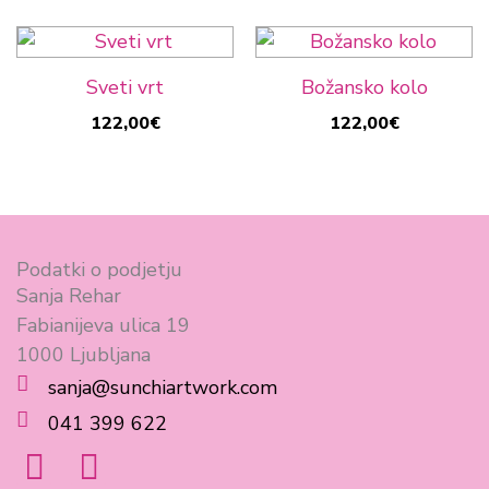
Sveti vrt
Božansko kolo
122,00
€
122,00
€
Podatki o podjetju
Sanja Rehar
Fabianijeva ulica 19
1000 Ljubljana
sanja@sunchiartwork.com
041 399 622
F
I