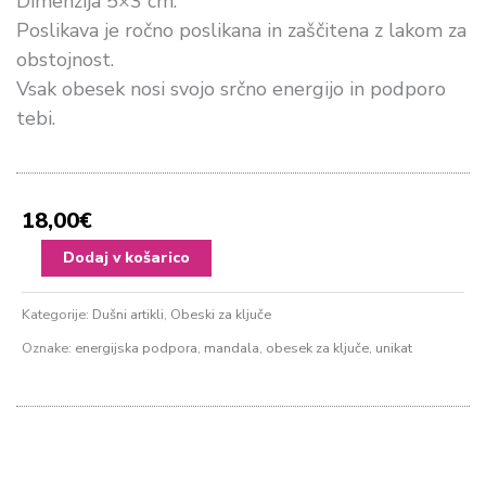
Dimenzija 5×3 cm.
Poslikava je ročno poslikana in zaščitena z lakom za
obstojnost.
Vsak obesek nosi svojo srčno energijo in podporo
tebi.
18,00
€
Sunchi
Dodaj v košarico
obesek
#8
Kategorije:
Dušni artikli
,
Obeski za ključe
količina
Oznake:
energijska podpora
,
mandala
,
obesek za ključe
,
unikat