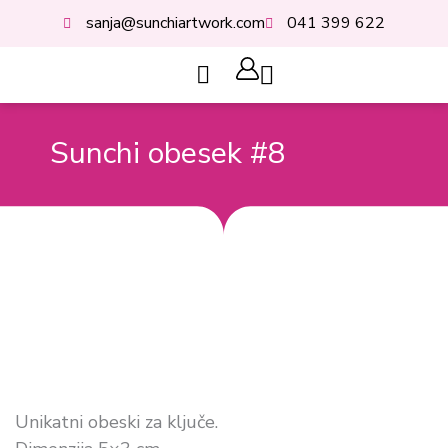
Skip
sanja@sunchiartwork.com
041 399 622
to
content
Cart
Sunchi obesek #8
Unikatni obeski za ključe.