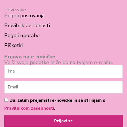
a
n
c
s
Povezave
Pogoji poslovanja
e
t
Pravilnik zasebnosti
b
a
Pogoji uporabe
o
g
Piškotki
o
r
k
a
Prijava na e-novičke
Vpiši svoje podatke in že bo na tvojem e-mailu.
-
m
Ime
s
q
Email
u
a
Pogoji
Da, želim prejemati e-novičke in se strinjam s
poslovanja
Pravilnikom zasebnosti
.
r
e
Prijavi se