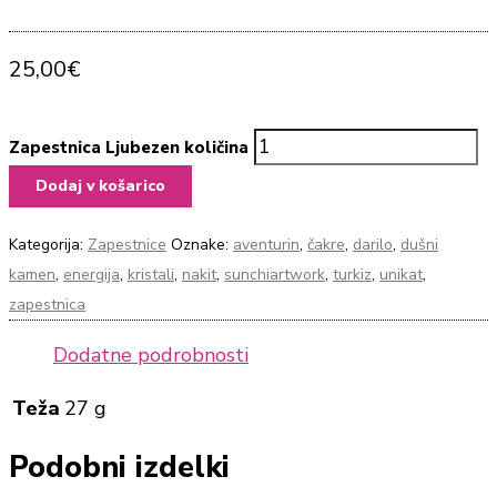
25,00
€
Zapestnica Ljubezen količina
Dodaj v košarico
Kategorija:
Zapestnice
Oznake:
aventurin
,
čakre
,
darilo
,
dušni
kamen
,
energija
,
kristali
,
nakit
,
sunchiartwork
,
turkiz
,
unikat
,
zapestnica
Dodatne podrobnosti
Teža
27 g
Podobni izdelki