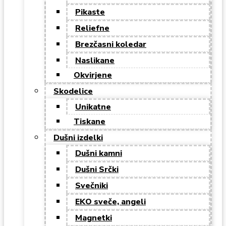
Pikaste
Reliefne
Brezčasni koledar
Naslikane
Okvirjene
Skodelice
Unikatne
Tiskane
Dušni izdelki
Dušni kamni
Dušni Srčki
Svečniki
EKO sveče, angeli
Magnetki