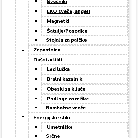
Svečniki
EKO sveče, angeli
Magnetki
Šatulje/Posodice
Stojala za palčke
Zapestnice
Dušni artikli
Led lučka
Bralni kazalniki
Obeski za ključe
Podloge za miške
Bombažne vreče
Energijske slike
Umetniške
Srčne