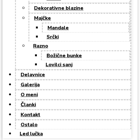
Dekorativne blazine
Majčke
Mandale
Srčki
Razno
Božične bunke
Lovilci sanj
Delavnice
Galerija
O meni
Članki
Kontakt
Ostalo
Led lučka