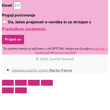
Email
Pogoji poslovanja
Da, želim prejemati e-novičke in se strinjam s
Pravilnikom zasebnosti
.
Prijavi se
To spletno mesto je zaščiteno z reCAPTCHA, veljajo pa Googlov
pravilnik o
zasebnosti
in
pogoji storitve
!
© 2026, SunChi Artwork
Izdelava spletne strani:
Marko Petrej