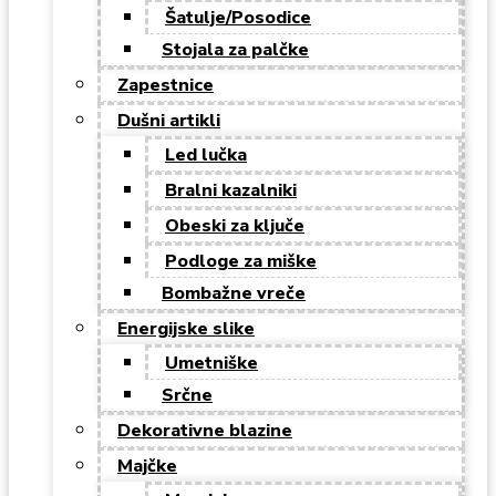
Šatulje/Posodice
Stojala za palčke
Zapestnice
Dušni artikli
Led lučka
Bralni kazalniki
Obeski za ključe
Podloge za miške
Bombažne vreče
Energijske slike
Umetniške
Srčne
Dekorativne blazine
Majčke