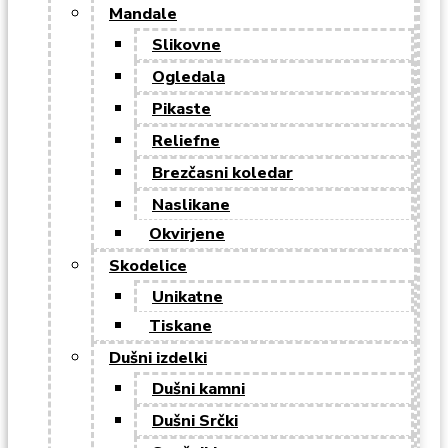
Mandale
Slikovne
Ogledala
Pikaste
Reliefne
Brezčasni koledar
Naslikane
Okvirjene
Skodelice
Unikatne
Tiskane
Dušni izdelki
Dušni kamni
Dušni Srčki