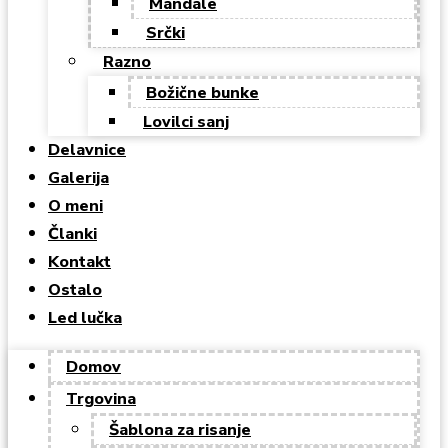
Mandale
Srčki
Razno
Božične bunke
Lovilci sanj
Delavnice
Galerija
O meni
Članki
Kontakt
Ostalo
Led lučka
Domov
Trgovina
Šablona za risanje