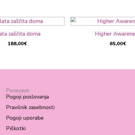
ata zaščita doma
Higher Awarene
188,00
€
65,00
€
Povezave
Pogoji poslovanja
Pravilnik zasebnosti
Pogoji uporabe
Piškotki