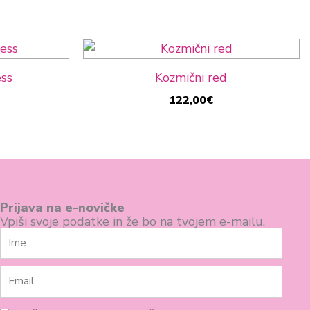
ss
Kozmični red
122,00
€
Prijava na e-novičke
Vpiši svoje podatke in že bo na tvojem e-mailu.
Ime
Email