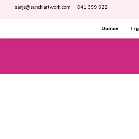
Skip
sanja@sunchiartwork.com
041 399 622
to
content
Domov
Trg