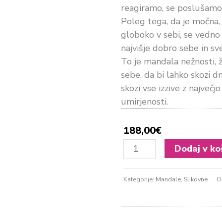
reagiramo, se poslušamo
Poleg tega, da je močna, 
globoko v sebi, se vedno 
najvišje dobro sebe in sve
To je mandala nežnosti, ž
sebe, da bi lahko skozi 
skozi vse izzive z največj
umirjenosti.
188,00
€
Boginja
Dodaj v ko
Prodornosti
količina
Kategorije:
Mandale
,
Slikovne
O