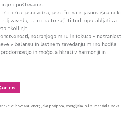
 in jo upoštevamo.
prodorna, jasnovidna, jasnočutna in jasnoslišna nekje
bolj zaveda, da mora to začeti tudi uporabljati za
ta okoli nje.
enstvenosti, notranjega miru in fokusa v notranjost
dneve v balansu in lastnem zavedanju mirno hodila
o prodornostjo in močjo, a hkrati v harmoniji in
šarico
znake:
duhovnost
,
energijska podpora
,
energijska_slika
,
mandala
,
sova