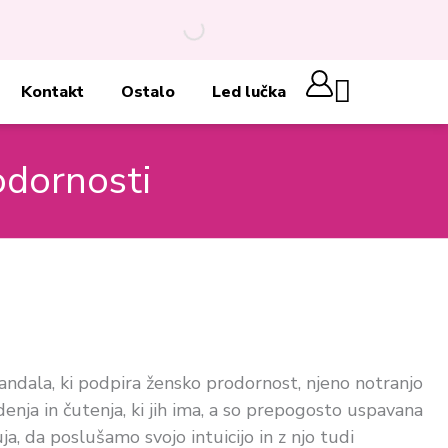
Cart
Kontakt
Ostalo
Led lučka
odornosti
andala, ki podpira žensko prodornost, njeno notranjo
denja in čutenja, ki jih ima, a so prepogosto uspavana
, da poslušamo svojo intuicijo in z njo tudi