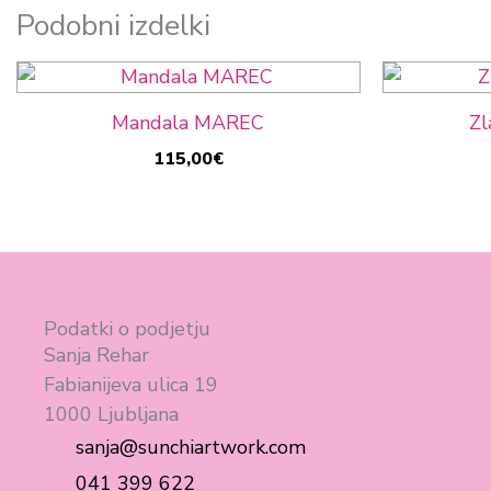
Podobni izdelki
Mandala MAREC
Zl
115,00
€
Podatki o podjetju
Sanja Rehar
Fabianijeva ulica 19
1000 Ljubljana
sanja@sunchiartwork.com
041 399 622